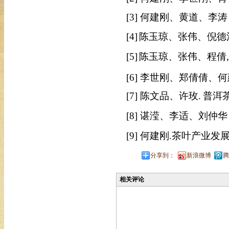
[3] 何建刚、黄道、李
[4]
陈玉琼、张伟、倪德
[5]
陈玉琼、张伟、程倩
[6] 李世刚、郑倩倩、
[7]
陈文品
、
许玫
.
普洱
[8]
谌滢
、
李适
、
刘仲华
[9] 何建刚.茶叶产业发
分享到：
新浪微博
腾
相关评论