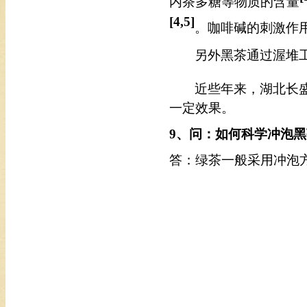
内茶多糖
等
物质的含量
[4,5]
。咖啡碱的刺激作
另外黑茶通过渥堆
近些年来，湖北长
一定
效果
。
9
、问：如何科学冲泡黑
答：
绿茶一般采用冲泡