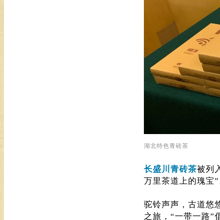
湖北特色青砖茶
长盛川青砖茶
被列
万里茶道上的瑰宝”
驼铃声声，古道悠
之旅，“一带一路”