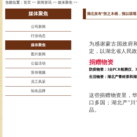
当前位置：
首页
>>
新闻资讯
>>
媒体聚焦
>>
媒体聚焦
湖北发布“投之木桃，报以琼瑶
公司新闻
行业动态
为感谢蒙古国政府
媒体聚焦
定，以湖北省人民
图片新闻
捐赠物资
公益活动
防疫物资：3台PCR检测仪、
宣传视频
生活物资：湖北产青砖茶和湖
员工风采
知名品牌
这些捐赠物资里，
口多国；湖北产“
品。